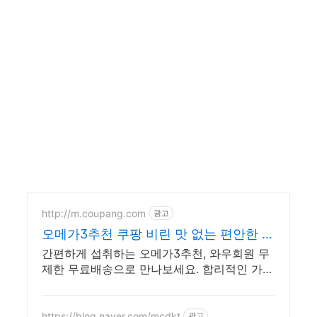
http://m.coupang.com
광고
오메가3추천 쿠팡 비린 맛 없는 편안한 섭
취
간편하게 섭취하는 오메가3추천, 와우회원 무
제한 무료배송으로 만나보세요. 합리적인 가격
의 오메가3, 와우회원 무제한 무료배송으로 부
담 없이.
https://blog.naver.com/mcdkt
광고