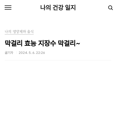
본문 바로가기
나의 건강 일지
나의 영양제와 음식
막걸리 효능 지장수 막걸리~
굶기자
2024. 5. 6. 22:26