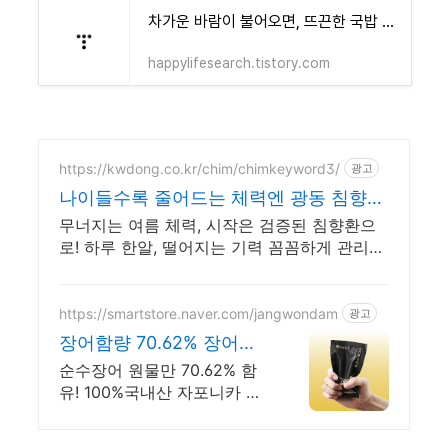
차가운 바람이 불어오면, 뜨끈한 국밥 한 그릇의 위로
happylifesearch.tistory.com
https://kwdong.co.kr/chim/chimkeyword3/
광고
나이들수록 줄어드는 체력엔 광동 침향환
3력 집중케어!
무너지는 여름 체력, 시작은 검증된 침향환으
로! 하루 한알, 떨어지는 기력 꼼꼼하게 관리하
세요
https://smartstore.naver.com/jangwondam
광고
장어함량 70.62% 장어즙
불만족시 100% 환불보장
순수장어 원물만 70.62% 함
유! 100%국내산 자포니카 민
물장어로 만든 장어즙