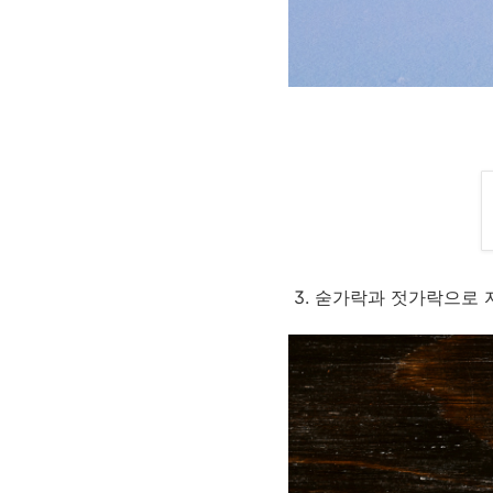
3. 숟가락과 젓가락으로 